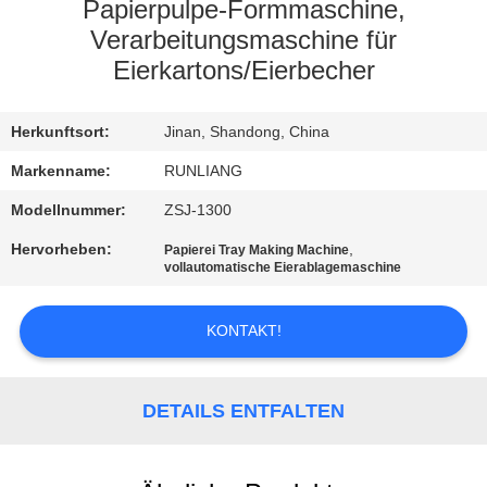
Papierpulpe-Formmaschine,
QUALITÄTSKONTROLLE
Verarbeitungsmaschine für
Eierkartons/Eierbecher
KONTAKT
Herkunftsort:
Jinan, Shandong, China
NACHRICHTEN
Markenname:
RUNLIANG
Modellnummer:
ZSJ-1300
ALLE
Hervorheben:
,
Papierei Tray Making Machine
vollautomatische Eierablagemaschine
FÄLLE
KONTAKT!
REFERENZEN
DETAILS ENTFALTEN
SITEMAP