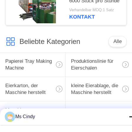
6000 Stück pro Stunde
Verhandelbar MOQ:1 Satz
KONTAKT
Beliebte Kategorien
Alle
Papierei Tray Making
Produktionslinie für
Machine
Eierschalen
Eierkarton, der
kleine Eierablage, die
Maschine herstellt
Maschine herstellt
Maschine zur
Ms Cindy
Herstellung von
Papiermassenformteilmasc
Eierschalen