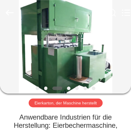
Jinan
Wanyou
Packing
Machinery
Factory.
All
Rights
Reserved.
STARTSEITE
PRODUKTE
VIDEOS
ÜBER
UNS
Eierkarton, der Maschine herstellt
FABRIK
Anwendbare Industrien für die
TOUR
Herstellung: Eierbechermaschine,