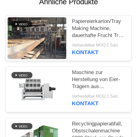
DATENSCHUTZRICHTLINIE
Ähnliche Produkte
Papiereierkarton/Tray
Making Machine,
dauerhafte Frucht Tray
Making Machine
Verhandelbar MOQ:1 Satz
KONTAKT
Maschine zur
Herstellung von Eier-
Trägern aus
recyceltem Papierabfall
Verhandelbar MOQ:1 Satz
mit einer Kapazität von
KONTAKT
4000 Stück pro Stunde
Recyclingpapierabfall,
Obstschalenmachine