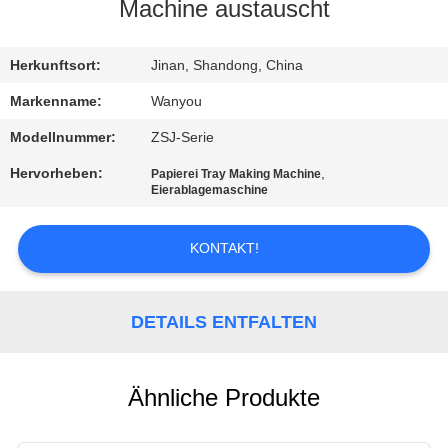
Machine austauscht
QUALITÄTSKONTROLLE
Herkunftsort:
Jinan, Shandong, China
KONTAKT
Markenname:
Wanyou
Modellnummer:
ZSJ-Serie
NACHRICHTEN
Hervorheben:
,
Papierei Tray Making Machine
Eierablagemaschine
ALLE
KONTAKT!
FÄLLE
REFERENZEN
DETAILS ENTFALTEN
SITEMAP
Ähnliche Produkte