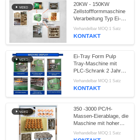
DATENSCHUTZRICHTLINIE
20KW - 150KW
Zellstoffformmaschine
Verarbeitung Typ Ei-
Tray-Machmaschine
Verhandelbar MOQ:1 Satz
KONTAKT
Ei-Tray Form Pulp
Tray-Maschine mit
PLC-Schrank 2 Jahre
Garantie
Verhandelbar MOQ:1 Satz
KONTAKT
350 -3000 PC/H-
Massen-Eierablage, die
Maschine mit hoher
Produktionsgeschwindigkeit
Verhandelbar MOQ:1 Satz
herstellt