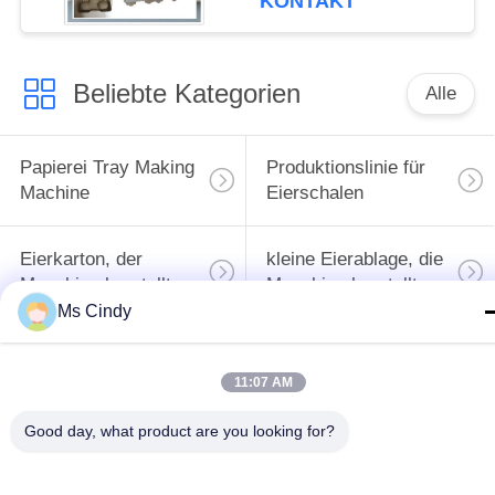
KONTAKT
Beliebte Kategorien
Alle
Papierei Tray Making
Produktionslinie für
Machine
Eierschalen
Eierkarton, der
kleine Eierablage, die
Maschine herstellt
Maschine herstellt
Ms Cindy
Maschine zur
Herstellung von
Papiermassenformteilmasc
11:07 AM
Eierschalen
Good day, what product are you looking for?
Maschine zur
Ei Tray Packaging
Herstellung von