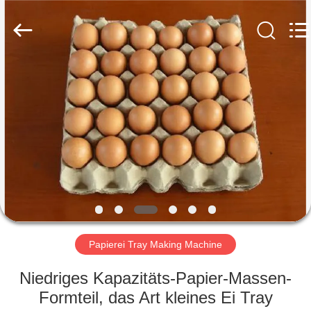
Jinan
Wanyou
Packing
Machinery
Factory.
All
Rights
Reserved.
STARTSEITE
PRODUKTE
VIDEOS
ÜBER
UNS
Papierei Tray Making Machine
FABRIK
Niedriges Kapazitäts-Papier-Massen-
TOUR
Formteil, das Art kleines Ei Tray