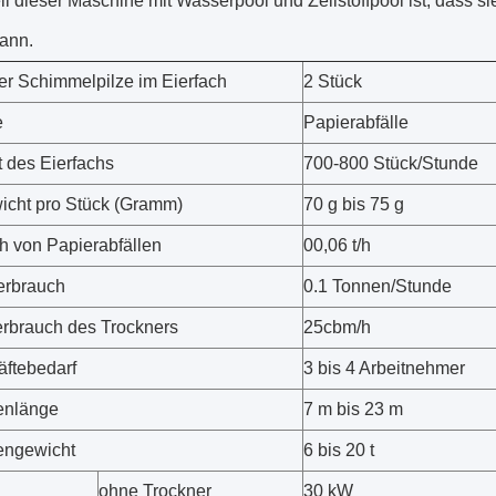
il dieser Maschine mit Wasserpool und Zellstoffpool ist, dass 
ann.
er Schimmelpilze im Eierfach
2 Stück
e
Papierabfälle
t des Eierfachs
700-800 Stück/Stunde
icht pro Stück (Gramm)
70 g bis 75 g
h von Papierabfällen
00,06 t/h
erbrauch
0.1 Tonnen/Stunde
rbrauch des Trockners
25cbm/h
äftebedarf
3 bis 4 Arbeitnehmer
enlänge
7 m bis 23 m
engewicht
6 bis 20 t
ohne Trockner
30 kW