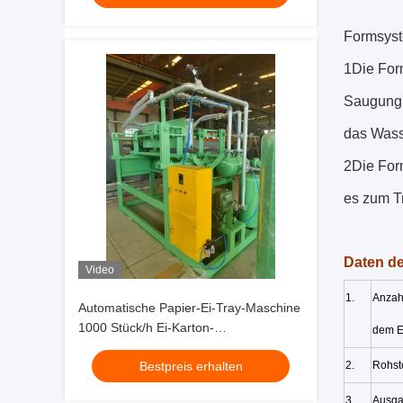
Formsys
1Die Form
Saugung 
das Wass
2Die Form
es zum T
Daten de
Video
1.
Anzah
Automatische Papier-Ei-Tray-Maschine
1000 Stück/h Ei-Karton-
dem Ei
Produktionslinie
Bestpreis erhalten
2.
Rohst
3.
Ausgan