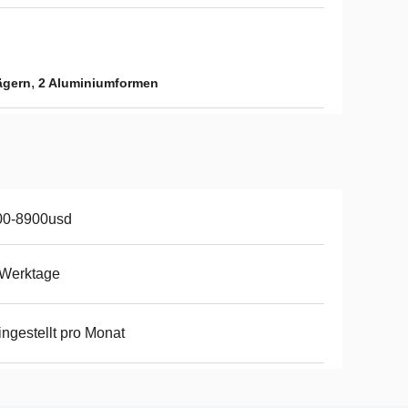
,
ägern
2 Aluminiumformen
00-8900usd
 Werktage
ingestellt pro Monat