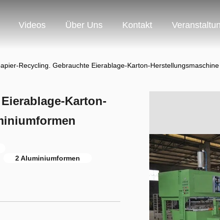
Videos
Über Uns
Kontakt
Veranstaltu
papier-Recycling. Gebrauchte Eierablage-Karton-Herstellungsmaschine
 Eierablage-Karton-
uminiumformen
2 Aluminiumformen