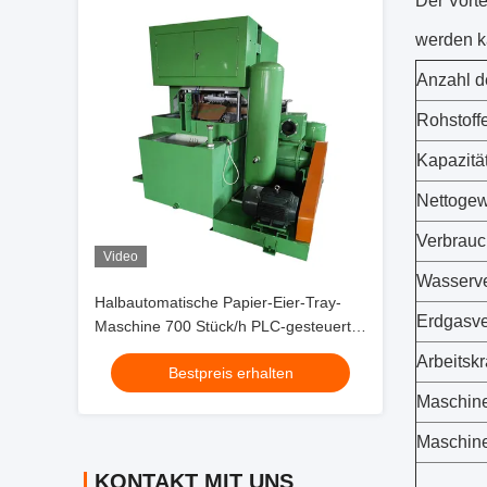
Der Vorte
werden k
Anzahl d
Rohstoff
Kapazitä
Nettogew
Verbrauc
Video
Wasserv
Halbautomatische Papier-Eier-Tray-
Erdgasve
Maschine 700 Stück/h PLC-gesteuerte,
wechselseitig formende Eierkarton-
Arbeitskr
Bestpreis erhalten
Produktionslinie
Maschin
Maschin
KONTAKT MIT UNS