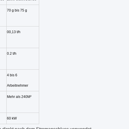
70 g bis 75 g
00,13 t/h
0.2 t/h
4 bis 6
Arbeitnehmer
Mehr als 240M
²
60 kW