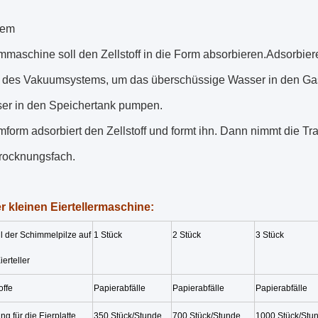
tem
maschine soll den Zellstoff in die Form absorbieren.Adsorbiere
des Vakuumsystems, um das überschüssige Wasser in den Ga
er in den Speichertank pumpen.
form adsorbiert den Zellstoff und formt ihn. Dann nimmt die Tr
rocknungsfach.
r kleinen Eiertellermaschine:
l der Schimmelpilze auf
1 Stück
2 Stück
3 Stück
erteller
offe
Papierabfälle
Papierabfälle
Papierabfälle
g für die Eierplatte
350 Stück/Stunde
700 Stück/Stunde
1000 Stück/Stu