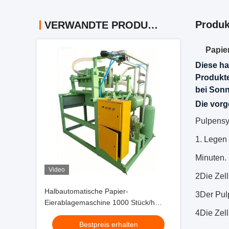
Produk
VERWANDTE PRODUKTE
Papie
Diese ha
Produkte
bei Sonn
Die vorg
Pulpens
1. Legen
Minuten.
Video
2Die Zell
Halbautomatische Papier-
3Der Pul
Eierablagemaschine 1000 Stück/h
4Die Zell
Automatische Produktionslinie für
Bestpreis erhalten
Eierkartons