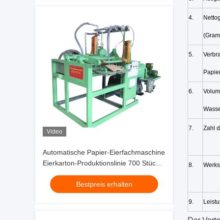
4.
Netto
(Gra
5.
Verbr
Papie
6.
Volum
Wass
7.
Zahl d
Video
Automatische Papier-Eierfachmaschine
Eierkarton-Produktionslinie 700 Stück/h
8.
Werks
PLC-gesteuert mit Aluminium-Formen
Bestpreis erhalten
9.
Leistu