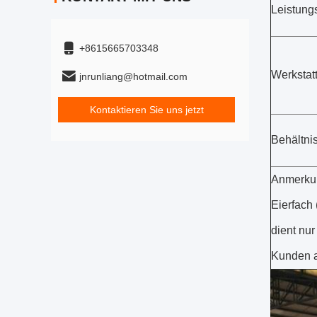
Leistung
+8615665703348
Werkstat
jnrunliang@hotmail.com
Kontaktieren Sie uns jetzt
Behältni
Anmerkun
Eierfach
dient nu
Kunden a