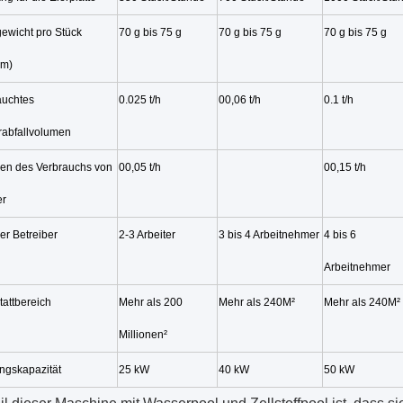
gewicht pro Stück
70 g bis 75 g
70 g bis 75 g
70 g bis 75 g
mm)
auchtes
0.025 t/h
00,06 t/h
0.1 t/h
rabfallvolumen
en des Verbrauchs von
00,05 t/h
00,15 t/h
er
er Betreiber
2-3 Arbeiter
3 bis 4 Arbeitnehmer
4 bis 6
Arbeitnehmer
tattbereich
Mehr als 200
Mehr als 240M
²
Mehr als 240M
²
Millionen
²
ngskapazität
25 kW
40 kW
50 kW