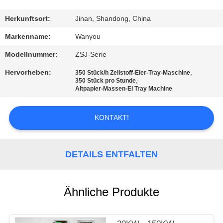
QUALITÄTSKONTROLLE
Herkunftsort:
Jinan, Shandong, China
Markenname:
Wanyou
KONTAKT
Modellnummer:
ZSJ-Serie
Hervorheben:
,
350 Stück/h Zellstoff-Eier-Tray-Maschine
NACHRICHTEN
,
350 Stück pro Stunde
Altpapier-Massen-Ei Tray Machine
ALLE
KONTAKT!
FÄLLE
DETAILS ENTFALTEN
REFERENZEN
SITEMAP
Ähnliche Produkte