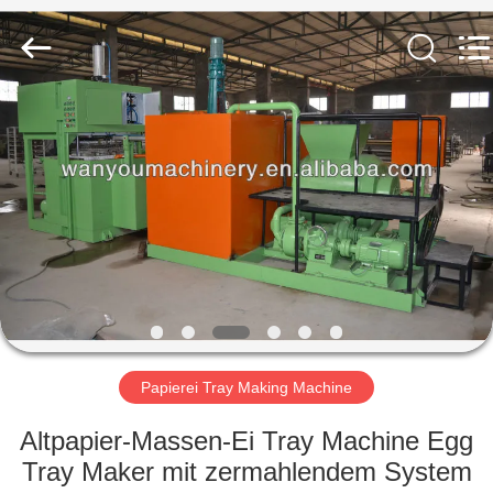
Jinan
Wanyou
Packing
Machinery
Factory.
All
Rights
Reserved.
STARTSEITE
PRODUKTE
VIDEOS
ÜBER
UNS
Papierei Tray Making Machine
FABRIK
Altpapier-Massen-Ei Tray Machine Egg
TOUR
Tray Maker mit zermahlendem System