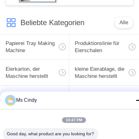
Beliebte Kategorien
Alle
Papierei Tray Making
Produktionslinie für
Machine
Eierschalen
Eierkarton, der
kleine Eierablage, die
Maschine herstellt
Maschine herstellt
Maschine zur
Ms Cindy
Herstellung von
Papiermassenformteilmasc
Eierschalen
10:47 PM
Maschine zur
Ei Tray Packaging
Good day, what product are you looking for?
Herstellung von
Machine