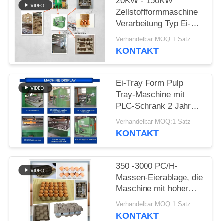
DATENSCHUTZRICHTLINIE
20KW - 150KW
Zellstoffformmaschine
Verarbeitung Typ Ei-
Tray-Machmaschine
Verhandelbar MOQ:1 Satz
KONTAKT
Ei-Tray Form Pulp
Tray-Maschine mit
PLC-Schrank 2 Jahre
Garantie
Verhandelbar MOQ:1 Satz
KONTAKT
350 -3000 PC/H-
Massen-Eierablage, die
Maschine mit hoher
Produktionsgeschwindigkeit
Verhandelbar MOQ:1 Satz
herstellt
KONTAKT