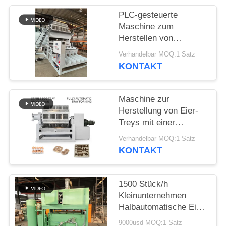
DATENSCHUTZRICHTLINIE
PLC-gesteuerte
Maschine zum
Herstellen von
Eierfachmaschinen
Verhandelbar MOQ:1 Satz
5000-6000 Stück pro
KONTAKT
Stunde
Maschine zur
Herstellung von Eier-
Treys mit einer
Leistung von 10.000
Verhandelbar MOQ:1 Satz
Stück/h,
KONTAKT
automatischem
Stapelsystem und
Recyclingpapierinput
1500 Stück/h
für eine effiziente
Kleinunternehmen
Herstellung von
Halbautomatische Eier-
Papierpulp-Treys
Tray-Maschine / Apple-
9000usd MOQ:1 Satz