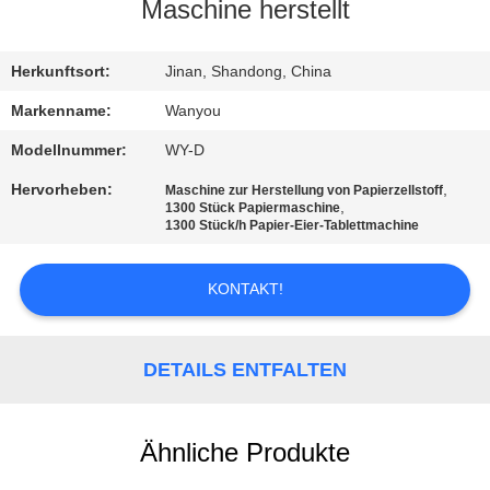
Maschine herstellt
QUALITÄTSKONTROLLE
Herkunftsort:
Jinan, Shandong, China
KONTAKT
Markenname:
Wanyou
Modellnummer:
WY-D
NACHRICHTEN
Hervorheben:
,
Maschine zur Herstellung von Papierzellstoff
,
1300 Stück Papiermaschine
1300 Stück/h Papier-Eier-Tablettmachine
ALLE
FÄLLE
KONTAKT!
REFERENZEN
DETAILS ENTFALTEN
SITEMAP
Ähnliche Produkte