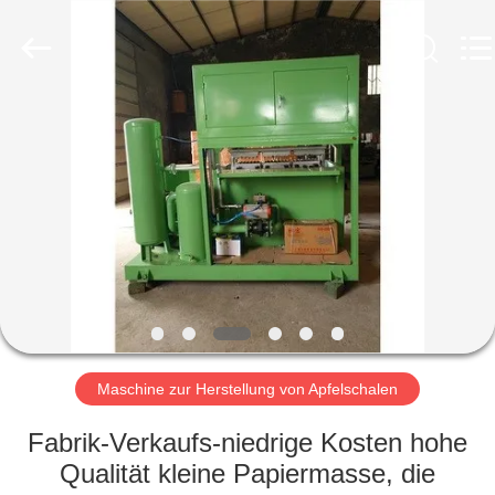
Jinan
Wanyou
Packing
Machinery
Factory.
All
Rights
Reserved.
STARTSEITE
PRODUKTE
VIDEOS
ÜBER
UNS
Maschine zur Herstellung von Apfelschalen
FABRIK
Fabrik-Verkaufs-niedrige Kosten hohe
TOUR
Qualität kleine Papiermasse, die