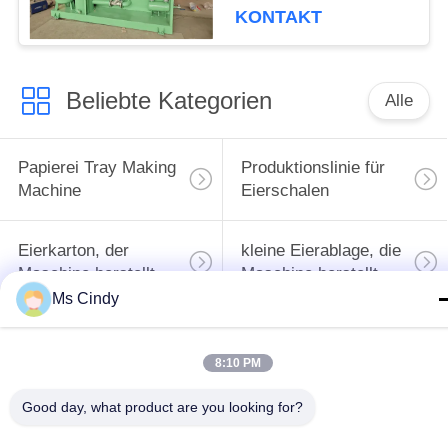
Tray-Making-Maschine
KONTAKT
Einfache Struktur
Geschwindigkeit
verstellbare
Beliebte Kategorien
Aluminium-Formen
Alle
PLC-gesteuert
Papierei Tray Making
Produktionslinie für
Machine
Eierschalen
Eierkarton, der
kleine Eierablage, die
Maschine herstellt
Maschine herstellt
Ms Cindy
Maschine zur
Herstellung von
Papiermassenformteilmasc
8:10 PM
Eierschalen
Good day, what product are you looking for?
Maschine zur