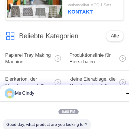
Früchte-Tray-Maschine
Verhandelbar MOQ:1 Satz
KONTAKT
Beliebte Kategorien
Alle
Papierei Tray Making
Produktionslinie für
Machine
Eierschalen
Eierkarton, der
kleine Eierablage, die
Maschine herstellt
Maschine herstellt
Ms Cindy
Maschine zur
Herstellung von
Papiermassenformteilmasc
6:08 PM
Eierschalen
Good day, what product are you looking for?