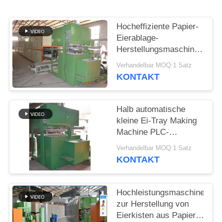
DATENSCHUTZRICHTLINIE
Hocheffiziente Papier-
Eierablage-
Herstellungsmaschine,
Eierkarton-Obst-
Verhandelbar MOQ:1 Satz
Tablett-
KONTAKT
Herstellungsmaschine
Halb automatische
kleine Ei-Tray Making
Machine PLC-
Steuerung
Verhandelbar MOQ:1 Satz
KONTAKT
Hochleistungsmaschine
zur Herstellung von
Eierkisten aus Papier,