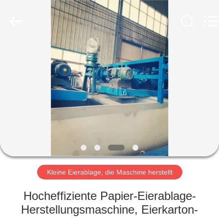
Jinan
Wanyou
Packing
Machinery
Factory.
All
Rights
Reserved.
STARTSEITE
PRODUKTE
VIDEOS
ÜBER
UNS
Kleine Eierablage, die Maschine herstellt
FABRIK
Hocheffiziente Papier-Eierablage-
TOUR
Herstellungsmaschine, Eierkarton-