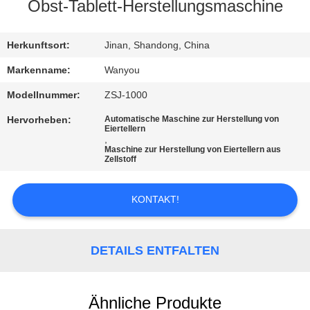
Obst-Tablett-Herstellungsmaschine
QUALITÄTSKONTROLLE
Herkunftsort:
Jinan, Shandong, China
KONTAKT
Markenname:
Wanyou
Modellnummer:
ZSJ-1000
NACHRICHTEN
Hervorheben:
Automatische Maschine zur Herstellung von
Eiertellern
,
Maschine zur Herstellung von Eiertellern aus
ALLE
Zellstoff
FÄLLE
KONTAKT!
REFERENZEN
DETAILS ENTFALTEN
SITEMAP
Ähnliche Produkte