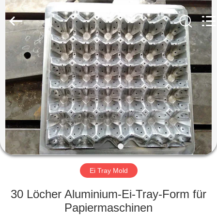
Jinan
Wanyou
Packing
Machinery
Factory.
All
Rights
Reserved.
STARTSEITE
PRODUKTE
VIDEOS
ÜBER
UNS
Ei Tray Mold
FABRIK
30 Löcher Aluminium-Ei-Tray-Form für
TOUR
Papiermaschinen