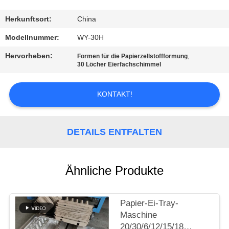
QUALITÄTSKONTROLLE
Herkunftsort:
China
Modellnummer:
WY-30H
KONTAKT
Hervorheben:
,
Formen für die Papierzellstoffformung
30 Löcher Eierfachschimmel
NACHRICHTEN
KONTAKT!
ALLE
FÄLLE
DETAILS ENTFALTEN
REFERENZEN
Ähnliche Produkte
SITEMAP
Papier-Ei-Tray-
Maschine
20/30/6/12/15/18