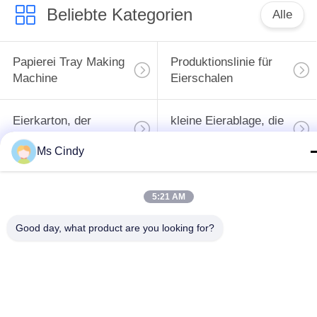
Beliebte Kategorien
Alle
Papierei Tray Making
Produktionslinie für
Machine
Eierschalen
Eierkarton, der
kleine Eierablage, die
Maschine herstellt
Maschine herstellt
Ms Cindy
Maschine zur
Herstellung von
Papiermassenformteilmasc
5:21 AM
Eierschalen
Good day, what product are you looking for?
Maschine zur
Ei Tray Packaging
Herstellung von
Machine
Apfelschalen