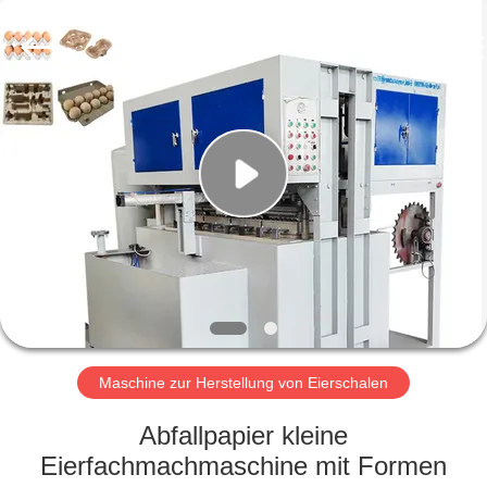
Jinan
Wanyou
Packing
Machinery
Factory.
All
Rights
Reserved.
STARTSEITE
PRODUKTE
VIDEOS
ÜBER
UNS
Maschine zur Herstellung von Eierschalen
FABRIK
Abfallpapier kleine
TOUR
Eierfachmachmaschine mit Formen