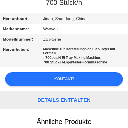
700 Stück/h
QUALITÄTSKONTROLLE
Herkunftsort:
Jinan, Shandong, China
KONTAKT
Markenname:
Wanyou
Modellnummer:
ZSJ-Serie
NACHRICHTEN
Hervorheben:
Maschine zur Herstellung von Eier-Treys mit
Formen
,
,
700pcs/H Ei Tray Making Machine
ALLE
700 Stück/H-Eigenteller-Formmaschine
FÄLLE
KONTAKT!
REFERENZEN
DETAILS ENTFALTEN
SITEMAP
Ähnliche Produkte