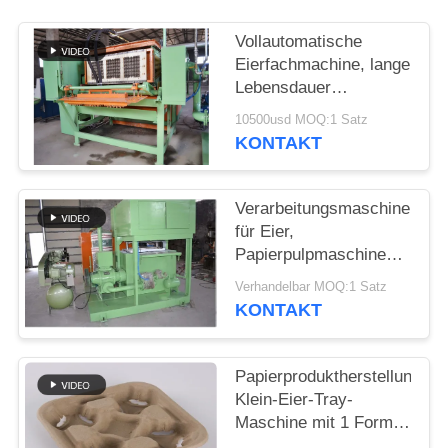
DATENSCHUTZRICHTLINIE
Vollautomatische
Eierfachmachine, lange
Lebensdauer
Eierboxenmaschine
10500usd MOQ:1 Satz
KONTAKT
Verarbeitungsmaschine
für Eier,
Papierpulpmaschine
mit Trocknungssystem
Verhandelbar MOQ:1 Satz
KONTAKT
Papierproduktherstellung
Klein-Eier-Tray-
Maschine mit 1 Form,
große Kapazität