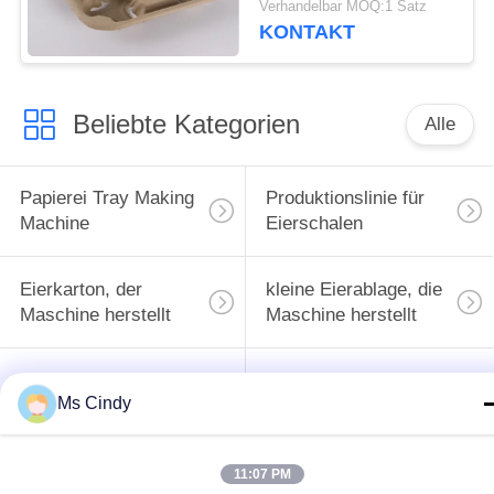
Verhandelbar MOQ:1 Satz
KONTAKT
Beliebte Kategorien
Alle
Papierei Tray Making
Produktionslinie für
Machine
Eierschalen
Eierkarton, der
kleine Eierablage, die
Maschine herstellt
Maschine herstellt
Maschine zur
Ms Cindy
Herstellung von
Papiermassenformteilmasc
Eierschalen
11:07 PM