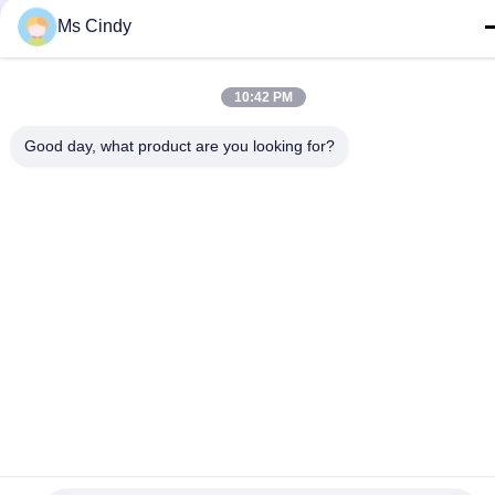
Herstellung von
Papiermassenformteilmasc
Ms Cindy
Eierschalen
10:42 PM
Maschine zur
Ei Tray Packaging
Herstellung von
Good day, what product are you looking for?
Machine
Apfelschalen
Unterzeichnen
Sie