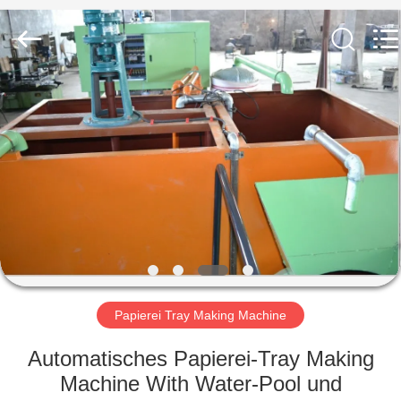
Jinan
Wanyou
Packing
Machinery
Factory.
All
Rights
Reserved.
STARTSEITE
PRODUKTE
VIDEOS
ÜBER
UNS
Papierei Tray Making Machine
FABRIK
Automatisches Papierei-Tray Making
TOUR
Machine With Water-Pool und