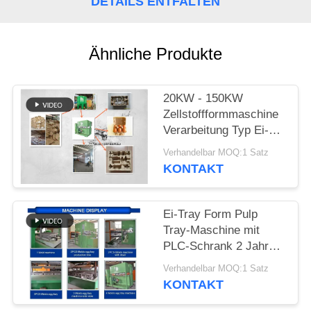
DATENSCHUTZRICHTLINIE
DETAILS ENTFALTEN
Ähnliche Produkte
20KW - 150KW
Zellstoffformmaschine
Verarbeitung Typ Ei-
Tray-Machmaschine
Verhandelbar MOQ:1 Satz
KONTAKT
Ei-Tray Form Pulp
Tray-Maschine mit
PLC-Schrank 2 Jahre
Garantie
Verhandelbar MOQ:1 Satz
KONTAKT