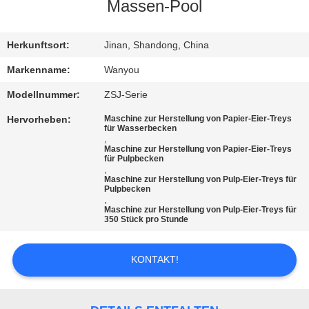
Massen-Pool
QUALITÄTSKONTROLLE
Herkunftsort:
Jinan, Shandong, China
KONTAKT
Markenname:
Wanyou
Modellnummer:
ZSJ-Serie
NACHRICHTEN
Hervorheben:
Maschine zur Herstellung von Papier-Eier-Treys
für Wasserbecken
,
Maschine zur Herstellung von Papier-Eier-Treys
ALLE
für Pulpbecken
,
FÄLLE
Maschine zur Herstellung von Pulp-Eier-Treys für
Pulpbecken
,
Maschine zur Herstellung von Pulp-Eier-Treys für
REFERENZEN
350 Stück pro Stunde
KONTAKT!
SITEMAP