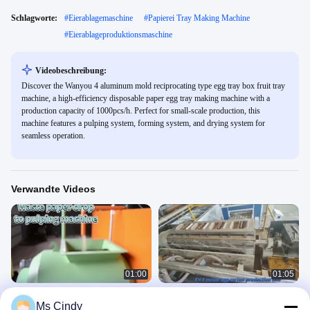
Schlagworte:
#
Eierablagemaschine
#
Papierei Tray Making Machine
#
Eierablageproduktionsmaschine
Videobeschreibung:
Discover the Wanyou 4 aluminum mold reciprocating type egg tray box fruit tray
machine, a high-efficiency disposable paper egg tray making machine with a
production capacity of 1000pcs/h. Perfect for small-scale production, this
machine features a pulping system, forming system, and drying system for
seamless operation.
Verwandte Videos
01:00
01:05
Abfallpapiere für die Einführung in
4+4 Formen Eierkartonmaschinen
Ms Cindy
die Eiertellermaschine
Produktionslinie