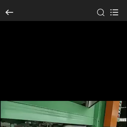
Jinan
Wanyou
Packing
Machinery
Factory.
All
Rights
Reserved.
STARTSEITE
PRODUKTE
VIDEOS
ÜBER
UNS
FABRIK
TOUR