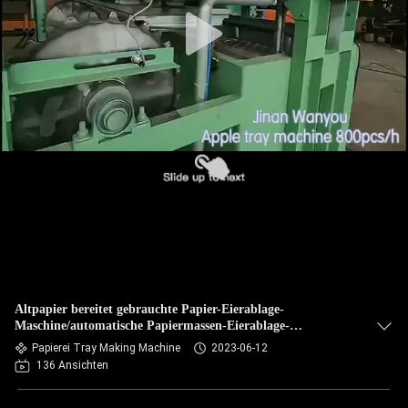
QUALITÄTSKONTROLLE
KONTAKT
NACHRICHTEN
ALLE
FÄLLE
REFERENZEN
Altpapier bereitet gebrauchte Papier-Eierablage-
Maschine/automatische Papiermassen-Eierablage-
Produktionslinie auf
SITEMAP
Papierei Tray Making Machine
2023-06-12
136 Ansichten