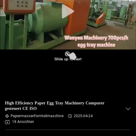
QUALITÄTSKONTROLLE
KONTAKT
NACHRICHTEN
ALLE
FÄLLE
REFERENZEN
High Efficiency Paper Egg Tray Machinery Computer
gesteuert CE ISO
SITEMAP
Papiermassenformteilmaschine
2025-04-24
18 Ansichten