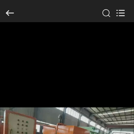
Jinan
Wanyou
Packing
Machinery
Factory.
All
Rights
Reserved.
STARTSEITE
PRODUKTE
VIDEOS
ÜBER
UNS
FABRIK
TOUR