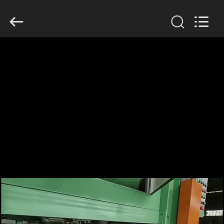
Jinan
Wanyou
Packing
Machinery
Factory.
All
Rights
Reserved.
STARTSEITE
PRODUKTE
VIDEOS
ÜBER
UNS
FABRIK
TOUR