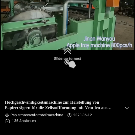
QUALITÄTSKONTROLLE
KONTAKT
NACHRICHTEN
ALLE
FÄLLE
REFERENZEN
Hochgeschwindigkeitsmaschine zur Herstellung von
Papierträgern für die Zellstoffformung mit Ventilen aus
Deutschland
SITEMAP
Papiermassenformteilmaschine
2023-06-12
136 Ansichten