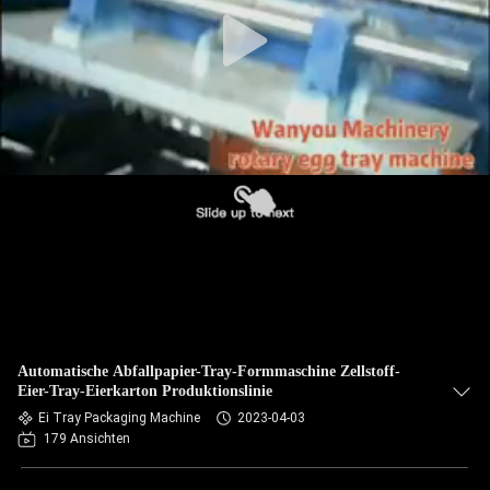
QUALITÄTSKONTROLLE
KONTAKT
NACHRICHTEN
ALLE
FÄLLE
REFERENZEN
Automatische Abfallpapier-Tray-Formmaschine Zellstoff-
Eier-Tray-Eierkarton Produktionslinie
SITEMAP
Ei Tray Packaging Machine
2023-04-03
179 Ansichten