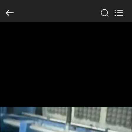
Jinan
Wanyou
Packing
Machinery
Factory.
All
Rights
Reserved.
STARTSEITE
PRODUKTE
VIDEOS
ÜBER
UNS
FABRIK
TOUR