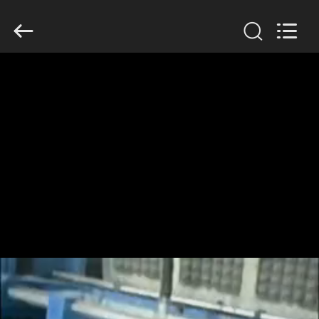
Jinan
Wanyou
Packing
Machinery
Factory.
All
Rights
Reserved.
STARTSEITE
PRODUKTE
VIDEOS
ÜBER
UNS
FABRIK
TOUR