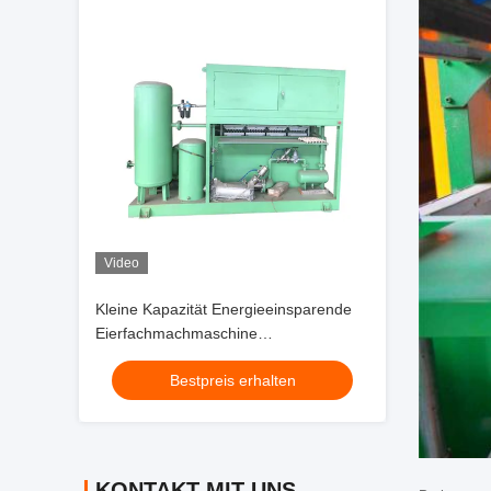
Video
Kleine Kapazität Energieeinsparende
Eierfachmachmaschine
Kartonmachmaschine PLC-Steuerung
Bestpreis erhalten
Einfacher Typ für die Herstellung von
Papierprodukten
KONTAKT MIT UNS