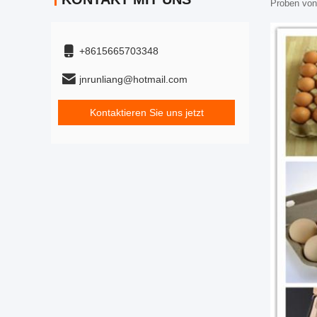
Proben von
+8615665703348
jnrunliang@hotmail.com
Kontaktieren Sie uns jetzt