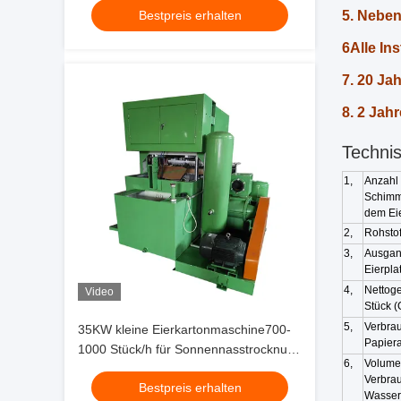
Bestpreis erhalten
5. Neben
6Alle In
7. 20 Ja
8. 2 Jahr
Technis
1,
Anzahl
Schimm
dem Eie
2,
Rohstof
3,
Ausgang
Eierpla
4,
Nettoge
Video
Stück 
5,
Verbra
35KW kleine Eierkartonmaschine700-
Papier
1000 Stück/h für Sonnennasstrocknung
6,
Volume
Produktionslinie
Verbra
Bestpreis erhalten
Wasser