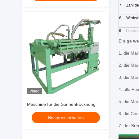
7,
Zahl de
8,
Werksta
9,
Leistun
Einige w
1. die Mar
2. die Mar
3. die Ma
4. alle P
Video
5. die Mar
Maschine für die Sonnentrocknung
6. die Co
Bestpreis erhalten
7. der Bre