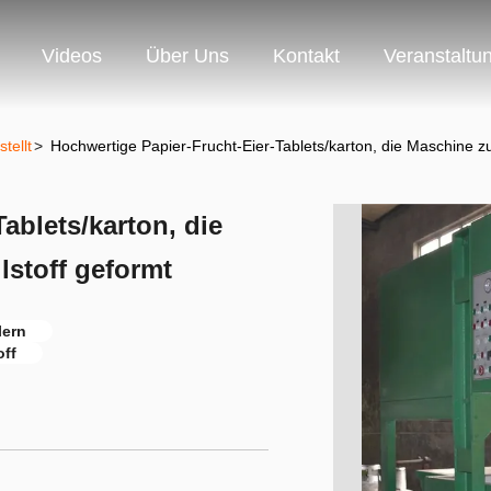
Videos
Über Uns
Kontakt
Veranstaltu
tellt
>
Hochwertige Papier-Frucht-Eier-Tablets/karton, die Maschine zu
ablets/karton, die
lstoff geformt
lern
off