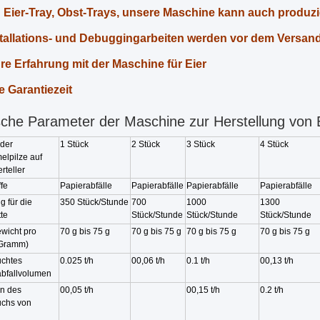
 Eier-Tray, Obst-Trays, unsere Maschine kann auch produzi
stallations- und Debuggingarbeiten werden vor dem Versand 
hre Erfahrung mit der Maschine für Eier
e Garantiezeit
che Parameter der Maschine zur Herstellung von E
 der
1 Stück
2 Stück
3 Stück
4 Stück
elpilze auf
rteller
fe
Papierabfälle
Papierabfälle
Papierabfälle
Papierabfälle
 für die
350 Stück/Stunde
700
1000
1300
tte
Stück/Stunde
Stück/Stunde
Stück/Stunde
wicht pro
70 g bis 75 g
70 g bis 75 g
70 g bis 75 g
70 g bis 75 g
(Gramm)
uchtes
0.025 t/h
00,06 t/h
0.1 t/h
00,13 t/h
abfallvolumen
n des
00,05 t/h
00,15 t/h
0.2 t/h
uchs von