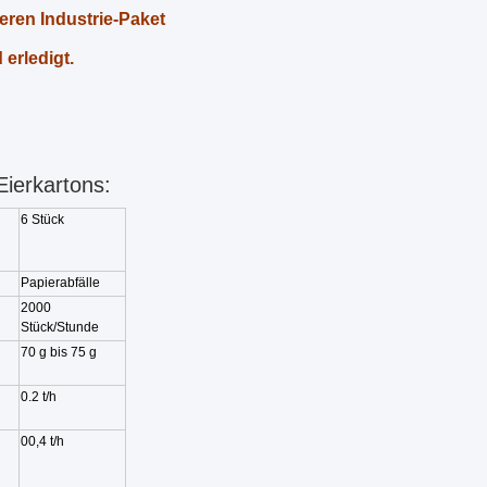
eren Industrie-Paket
erledigt.
ierkartons:
6 Stück
Papierabfälle
2000
Stück/Stunde
70 g bis 75 g
0.2 t/h
00,4 t/h