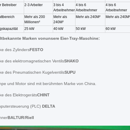
r Betreiber
2-3 Arbeiter
3 bis 4
4 bis 6
4 bis 6
Arbeitnehmer
Arbeitnehmer
Arbeitnehmer
ttbereich
Mehr als 200
Mehr als
Mehr als 240M
²
Mehr als 240M
Millionen
²
240M
²
gskapazität
25 kW
40 kW
50 kW
60 kW
eltbekannte Marken von
unsere Eier-Tray-Maschine
:
ke des Zylinders
FESTO
ke des elektromagnetischen Ventils
SHAKO
rke des Pneumatischen Kugelventils
SUPU
umpe und Motor sind mit berühmten Marke von China.
ke des Elektrogeräts
CHINT
mputersteuerung (PLC)
DELTA
nner
BALTUR
/
Riell