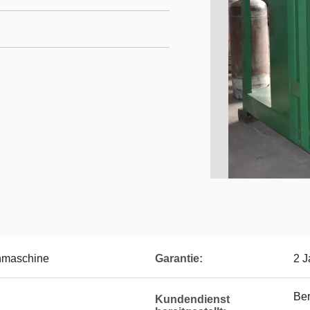
hmaschine
Garantie:
2 J
Ber
Kundendienst