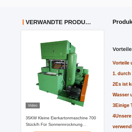
Produk
VERWANDTE PRODUKTE
Vorteile
Vorteile
1. durch
2Es ist 
Wasser u
3Einige 
Video
4Unsere 
35KW Kleine Eierkartonmaschine 700
Stück/h Für Sonnennrocknung
verwend
Produktionslinie SPS Gesteuert