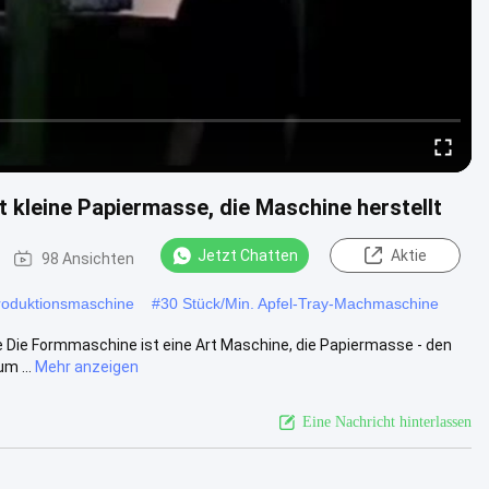
 kleine Papiermasse, die Maschine herstellt
Jetzt Chatten
Aktie
98 Ansichten
roduktionsmaschine
#
30 Stück/Min. Apfel-Tray-Machmaschine
e Die Formmaschine ist eine Art Maschine, die Papiermasse - den
m ...
Mehr anzeigen
Eine Nachricht hinterlassen