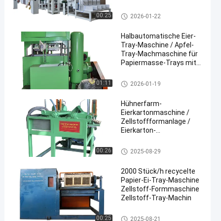
recycelten Papierbrei zur
Herstellung
Produktionslinie für Eierschale
00:25
2026-01-22
verschiedener Arten von
n
Eiertrays und -kartons
Halbautomatische Eier-
verwendet, SPS-
Tray-Maschine / Apfel-
gesteuert
Tray-Machmaschine für
Papiermasse-Trays mit
Aluminiumformen und
manueller Trocknung
Maschine zur Herstellung von
01:11
2026-01-19
nach dem
Apfelschalen
Formierungsprozess
Hühnerfarm-
Eierkartonmaschine /
Zellstoffformanlage /
Eierkarton-
Produktionslinie mit SPS-
Steuerung
Ei Tray Packaging Machine
00:26
2025-08-29
2000 Stück/h recycelte
Papier-Ei-Tray-Maschine
Zellstoff-Formmaschine
Zellstoff-Tray-Machin
Maschine zur Herstellung von
00:25
2025-08-21